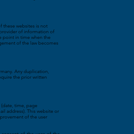
of these websites is not
 provider of information of
he point in time when the
ringement of the law becomes
rmany. Any duplication,
quire the prior written
s (date, time, page
ail address). This website or
improvement of the user
r consent of the user of the