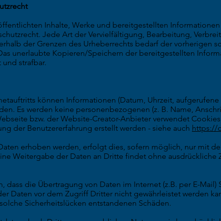
utzrecht
öffentlichten Inhalte, Werke und bereitgestellten Information
chutzrecht. Jede Art der Vervielfältigung, Bearbeitung, Verbre
erhalb der Grenzen des Urheberrechts bedarf der vorherigen s
Das unerlaubte Kopieren/Speichern der bereitgestellten Inform
 und strafbar.
etauftritts können Informationen (Datum, Uhrzeit, aufgerufene S
den. Es werden keine personenbezogenen (z. B. Name, Anschrif
ebseite bzw. der Website-Creator-Anbieter verwendet Cookies, d
ung der Benutzererfahrung erstellt werden - siehe auch
https:/
ten erhoben werden, erfolgt dies, sofern möglich, nur mit de
Eine Weitergabe der Daten an Dritte findet ohne ausdrücklich
n, dass die Übertragung von Daten im Internet (z.B. per E-Mail)
der Daten vor dem Zugriff Dritter nicht gewährleistet werden k
 solche Sicherheitslücken entstandenen Schäden.