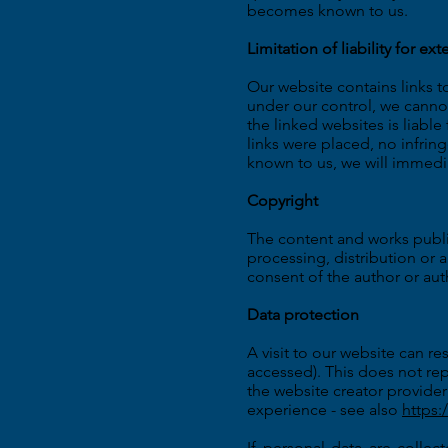
becomes known to us.
Limitation of liability for ext
Our website contains links to
under our control, we cannot 
the linked websites is liabl
links were placed, no infri
known to us, we will immedia
Copyright
The content and works publi
processing, distribution or a
consent of the author or aut
Data protection
A visit to our website can re
accessed). This does not rep
the website creator provider
experience - see also
https:
If personal data are collec