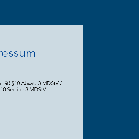
n
analyse
automation
ressum
gemäß §10 Absatz 3 MDStV /
§10 Section 3 MDStV:
e